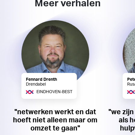
Meer verhalen
Fennard Drenth
Pet
Drendabel
Rus
EINDHOVEN-BEST
"netwerken werkt en dat
"we zijn
hoeft niet alleen maar om
als 
omzet te gaan"
hulp