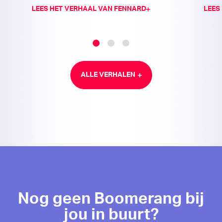
LEES HET VERHAAL VAN FENNARD
LEES
ALLE VERHALEN
Nog geen Boomerang bij
jou in buurt?