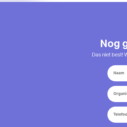
Nog g
Das niet best! 
Name
(Vereist)
Organisa
(Vereist)
Telefoon
(Vereist)