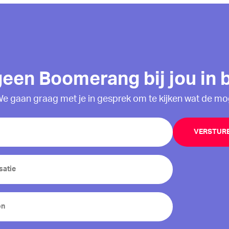
een Boomerang bij jou in 
We gaan graag met je in gesprek om te kijken wat de mog
tie